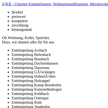
flexibel
preiswert
kompetent
zuverlässig
leistungsstark
Ob Wohnung, Keller, Speicher,
Haus, wir räumen alles für Sie aus.
Entrümpelung Arzbach
Entrümpelung Birlenbach
Entrümpelung Braubach
Entrümpelung Dachsenhausen
Entrümpelung Dausenau
Entrümpelung GÃ¼ckingen
Entrümpelung HahnstÃ¤tten
Entrümpelung Holzappel
Entrümpelung Kamp-Bornhofen
Entrümpelung Katzenellenbogen
Entrümpelung Kehlbach
Entrümpelung Osterspai
Entrümpelung Roth
Entrümpelung Singhofen