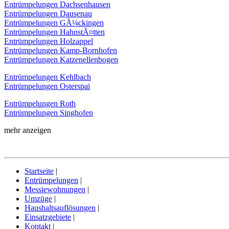
Entrümpelungen Dachsenhausen
Entrümpelungen Dausenau
Entrümpelungen GÃ¼ckingen
Entrümpelungen HahnstÃ¤tten
Entrümpelungen Holzappel
Entrümpelungen Kamp-Bornhofen
Entrümpelungen Katzenellenbogen
Entrümpelungen Kehlbach
Entrümpelungen Osterspai
Entrümpelungen Roth
Entrümpelungen Singhofen
mehr anzeigen
Startseite
|
Entrümpelungen
|
Messiewohnungen
|
Umzüge
|
Haushaltsauflösungen
|
Einsatzgebiete
|
Kontakt
|